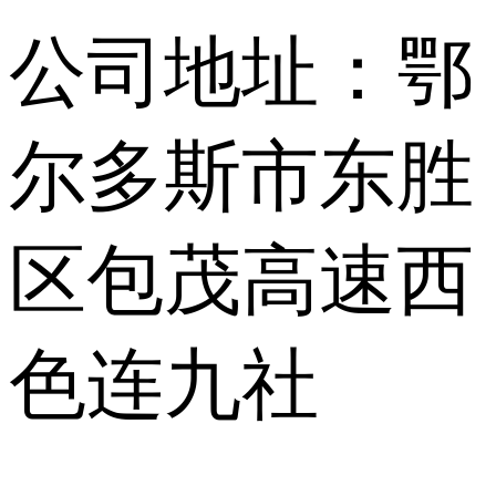
公司地址：鄂
尔多斯市东胜
区包茂高速西
色连九社