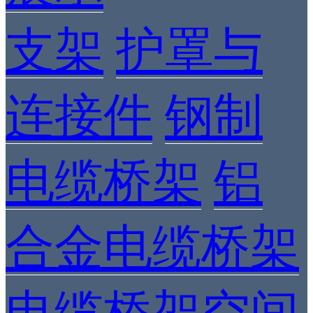
支架
护罩与
连接件
钢制
电缆桥架
铝
合金电缆桥架