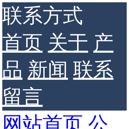
联系方式
首页
关于
产
品
新闻
联系
留言
网站首页
公