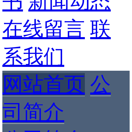
书
新闻动态
在线留言
联
系我们
网站首页
公
司简介