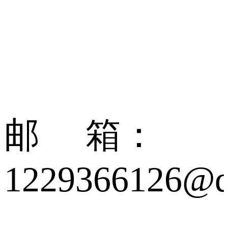
邮 箱：
1229366126@q