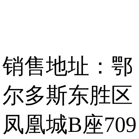
销售地址：鄂
尔多斯东胜区
凤凰城B座709