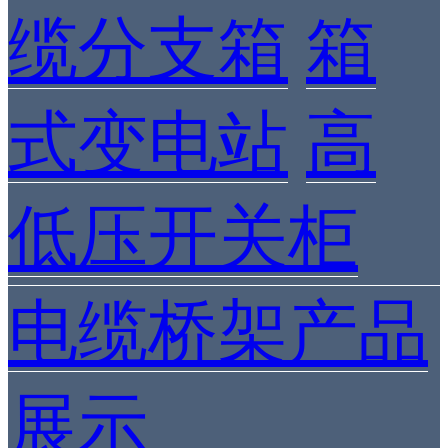
缆分支箱
箱
式变电站
高
低压开关柜
电缆桥架产品
展示