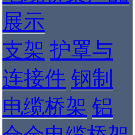
展示
支架
护罩与
连接件
钢制
电缆桥架
铝