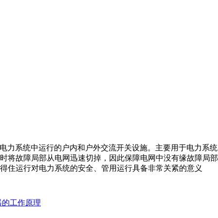
以下的电力系统中运行的户内和户外交流开关设施。主要用于电力系
时将故障局部从电网迅速切掉，因此保障电网中没有缘故障局部
靠得住运行对电力系统的安全、管用运行具备非常关紧的意义
器的工作原理