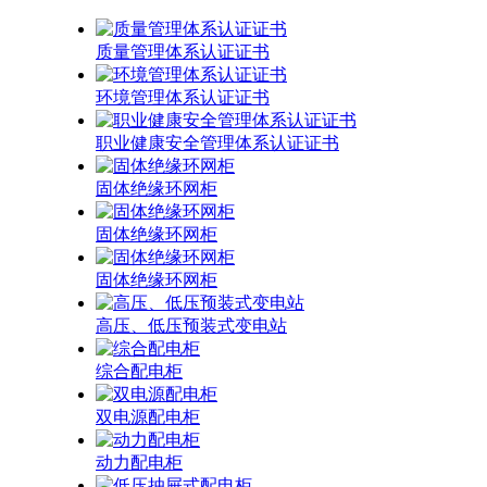
质量管理体系认证证书
环境管理体系认证证书
职业健康安全管理体系认证证书
固体绝缘环网柜
固体绝缘环网柜
固体绝缘环网柜
高压、低压预装式变电站
综合配电柜
双电源配电柜
动力配电柜